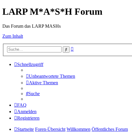
LARP M*A*S*H Forum
Das Forum das LARP MASHs
Zum Inhalt
Erweiterte
Suche
Suche
Schnellzugriff
Unbeantwortete Themen
Aktive Themen
Suche
FAQ
Anmelden
Registrieren
Startseite
Foren-Übersicht
Willkommen
Öffentliches Forum