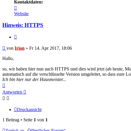
Kontaktdaten:
Kontaktdaten
von
Website
Irian
Hinweis: HTTPS
Zitieren
Beitrag
von
Irian
»
Fr 14. Apr 2017, 18:06
Hallo,
so, wir haben hier nun auch HTTPS und dies wird jetzt (ab heute, M
automatisch auf die verschlüsselte Version umgeleitet, so dass eure 
Ich bin hier nur der Hausmeister...
Nach
oben
Antworten
Druckansicht
1 Beitrag • Seite
1
von
1
Zurück zu „Öffentliches Forum“