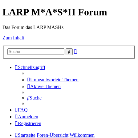
LARP M*A*S*H Forum
Das Forum das LARP MASHs
Zum Inhalt
Erweiterte
Suche
Suche
Schnellzugriff
Unbeantwortete Themen
Aktive Themen
Suche
FAQ
Anmelden
Registrieren
Startseite
Foren-Übersicht
Willkommen