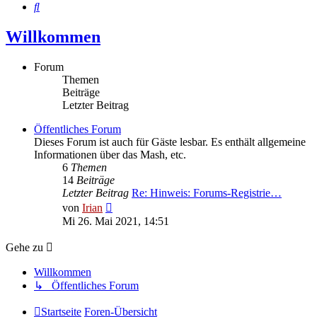
Suche
Willkommen
Forum
Themen
Beiträge
Letzter Beitrag
Öffentliches Forum
Dieses Forum ist auch für Gäste lesbar. Es enthält allgemeine
Informationen über das Mash, etc.
6
Themen
14
Beiträge
Letzter Beitrag
Re: Hinweis: Forums-Registrie…
Neuester
von
Irian
Beitrag
Mi 26. Mai 2021, 14:51
Gehe zu
Willkommen
↳ Öffentliches Forum
Startseite
Foren-Übersicht