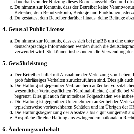
dauerhaft von der Nutzung dieses Boards ausschließen und dir e
Du nimmst zur Kenntnis, dass der Betreiber keine Verantwortung 
Betreiber, dein Benutzerkonto, Beiträge und Funktionen jederze
Du gestattest dem Betreiber darüber hinaus, deine Beiträge abz
4. General Public License
Du nimmst zur Kenntnis, dass es sich bei phpBB um eine unter
deutschsprachige Informationen werden durch die deutschsprac
verwendet wird. Sie können insbesondere die Verwendung der S
5. Gewährleistung
Der Betreiber haftet mit Ausnahme der Verletzung von Leben, Kö
grob fahrlässiges Verhalten zurückzuführen sind. Dies gilt au
Die Haftung ist gegenüber Verbrauchern außer bei vorsätzlich
wesentlicher Vertragspflichten (Kardinalpflichten) auf die be
begrenzt. Dies gilt auch für mittelbare Folgeschäden wie ins
Die Haftung ist gegenüber Unternehmern außer bei der Verletzu
typischerweise vorhersehbaren Schäden und im Übrigen der Höh
Die Haftungsbegrenzung der Absätze a bis c gilt sinngemäß auc
Ansprüche für eine Haftung aus zwingendem nationalem Recht 
6. Änderungsvorbehalt