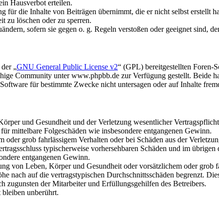
in Hausverbot erteilen.
für die Inhalte von Beiträgen übernimmt, die er nicht selbst erstellt 
it zu löschen oder zu sperren.
uändern, sofern sie gegen o. g. Regeln verstoßen oder geeignet sind, 
 der „
GNU General Public License v2
“ (GPL) bereitgestellten Foren
hige Community unter www.phpbb.de zur Verfügung gestellt. Beide hab
oftware für bestimmte Zwecke nicht untersagen oder auf Inhalte frem
rper und Gesundheit und der Verletzung wesentlicher Vertragspflichten
ch für mittelbare Folgeschäden wie insbesondere entgangenen Gewinn.
em oder grob fahrlässigem Verhalten oder bei Schäden aus der Verletz
i Vertragsschluss typischerweise vorhersehbaren Schäden und im übrigen
besondere entgangenen Gewinn.
ng von Leben, Körper und Gesundheit oder vorsätzlichem oder grob fah
e nach auf die vertragstypischen Durchschnittsschäden begrenzt. Dies
h zugunsten der Mitarbeiter und Erfüllungsgehilfen des Betreibers.
bleiben unberührt.