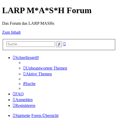
LARP M*A*S*H Forum
Das Forum das LARP MASHs
Zum Inhalt
Erweiterte
Suche
Suche
Schnellzugriff
Unbeantwortete Themen
Aktive Themen
Suche
FAQ
Anmelden
Registrieren
Startseite
Foren-Übersicht