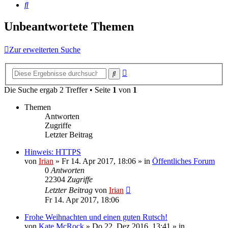
Suche
Unbeantwortete Themen
Zur erweiterten Suche
Erweiterte
Suche
Suche
Die Suche ergab 2 Treffer • Seite
1
von
1
Themen
Antworten
Zugriffe
Letzter Beitrag
Hinweis: HTTPS
von
Irian
»
Fr 14. Apr 2017, 18:06
» in
Öffentliches Forum
0
Antworten
22304
Zugriffe
Letzter Beitrag
von
Irian
Fr 14. Apr 2017, 18:06
Frohe Weihnachten und einen guten Rutsch!
von
Kate McRock
»
Do 22. Dez 2016, 13:41
» in