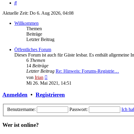
Suche
Aktuelle Zeit: Do 6. Aug 2026, 04:08
Willkommen
Themen
Beiträge
Letzter Beitrag
Öffentliches Forum
Dieses Forum ist auch für Gäste lesbar. Es enthält allgemeine I
6
Themen
14
Beiträge
Letzter Beitrag
Re: Hinweis: Forums-Registrie…
Neuester
von
Irian
Beitrag
Mi 26. Mai 2021, 14:51
Anmelden
•
Registrieren
Benutzername:
Passwort:
Ich ha
Wer ist online?